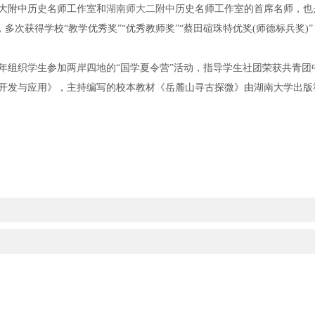
大附中历史名师工作室和
湖南师大二附中
历史名师工作室的首席名师，也
，多次获得学校“教学优秀奖”“优秀教师奖”“蔡田碹珠特优奖(师德标兵奖
年组织学生参加两岸四地的“国学夏令营”活动，指导学生社团荣获共青团
开发与应用》，主持编写的校本教材《岳麓山寻古探微》由湖南大学出版