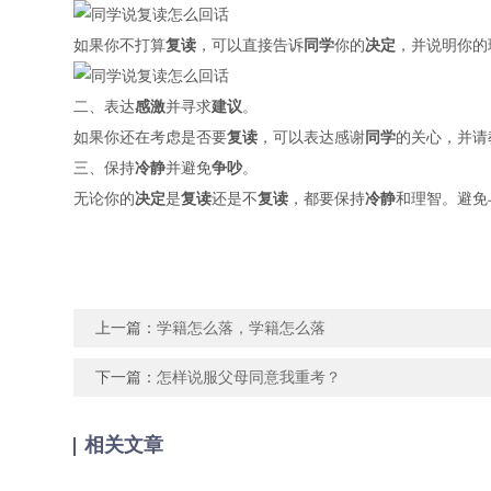
如果你不打算
复读
，可以直接告诉
同学
你的
决定
，并说明你的
二、表达
感激
并寻求
建议
。
如果你还在考虑是否要
复读
，可以表达感谢
同学
的关心，并请
三、保持
冷静
并避免
争吵
。
无论你的
决定
是
复读
还是不
复读
，都要保持
冷静
和理智。避免
上一篇：
学籍怎么落，学籍怎么落
下一篇：
怎样说服父母同意我重考？
相关文章