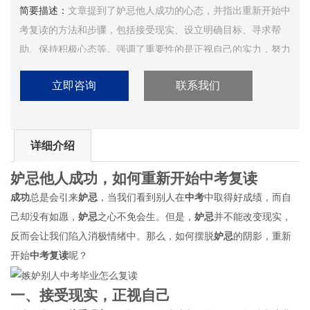
简要描述：
文章提到了妒忌他人成功的心态，并指出重新开始中
考复读的方法和步骤，包括接受现实、设立明确目标、寻求帮
助、保持积极心态等。强调了重要性的是正视自己的实力，努力
提升，相信自己能够取得成功。...
立即咨询
联系我们
详细介绍
妒忌
他人
成功
，如何重新开始
中考
复读
成功
总是会引来
妒忌
，当我们看到别人在
中考
中取得好成绩，而自
己却没有如愿，
妒忌
之心不免会生。但是，
妒忌
并不能改变现实，
反而会让我们陷入消极情绪中。那么，如何摆脱
妒忌
的阴影，重新
开始
中考
复读
呢？
一、
接受现实
，正视自己