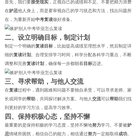
首先，我们要
接受现实
，正视自己的成绩和不足。不要把精力浪费
在
妒忌
他人身上，而是要审视自己的学习状态和方法，找出问题所
在，为重新开始
中考
复读
做好准备。
二、设立明确
目标
，制定
计划
制定一个明确的
复读
目标
，比如提高成绩至理想水平，然后制定详
细的
复读
计划
。合理安排学习时间，科学分配各科学习重点，不断
调整和完善
复读
计划
，确保每一步都朝着
目标
迈进。
三、寻求
帮助
，与他人
交流
在
复读
过程中，遇到困难和问题不要独自承受，可以寻求老师、家
长或同学的
帮助
，共同探讨解决方案。与他人
交流
可以
帮助
我们找
到更好的学习方法，提高学习效率。
四、保持
积极心态
，坚持不懈
最重要的是保持积极的学习态度，坚持不懈地
努力
学习。不要被
妒
忌
情绪所困扰，相信自己的能力，相信通过
努力
一定能取得
成功
。