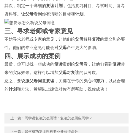
其次，制定一个详细的
复读
计划
，包括复习科目、考试时间、备考
资料等。让
父母
看到你有清晰的目标和
计划
。
三、寻求老师或
专家意见
不妨寻求老师或专家的意见，让他们给
父母
解释
复读
的意义和必要
性。他们的专业意见可能会对
父母
产生更大的影响。
四、展示成功的案例
最后，你可以找一些成功的
复读
案例给
父母
看，让他们看到
复读
带
来的实际效果。这样可以增加
父母
对
复读
的认可度。
总之，要
说服
父母
同意
复读
，关键在于你的
决心
和
努力
，以及合理
的
计划
和方法。希望以上建议对你有所帮助，祝你成功！
上一篇：
同学说复读怎么回话：复读怎么回应同学？
下一篇：
如何成功复读理科专业并获得高分