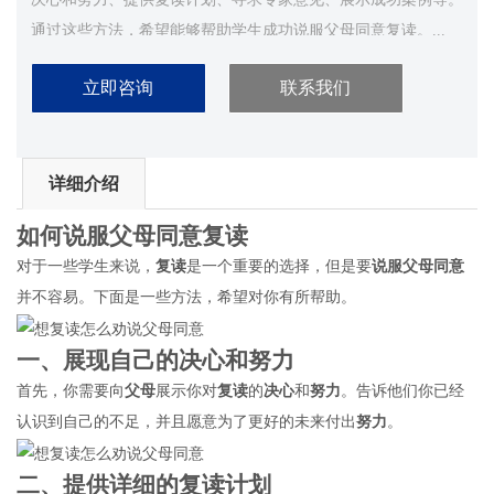
通过这些方法，希望能够帮助学生成功说服父母同意复读。...
立即咨询
联系我们
详细介绍
如何
说服
父母
同意
复读
对于一些学生来说，
复读
是一个重要的选择，但是要
说服
父母
同意
并不容易。下面是一些方法，希望对你有所帮助。
一、展现自己的
决心
和
努力
首先，你需要向
父母
展示你对
复读
的
决心
和
努力
。告诉他们你已经
认识到自己的不足，并且愿意为了更好的未来付出
努力
。
二、提供详细的
复读
计划