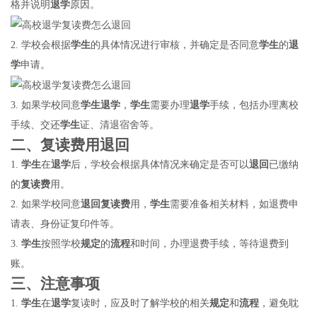
格并说明
退学
原因。
2. 学校会根据
学生
的具体情况进行审核，并确定是否同意
学生
的
退
学
申请。
3. 如果学校同意
学生
退学
，
学生
需要办理
退学
手续，包括办理离校
手续、交还
学生
证、清退宿舍等。
二、
复读费
用
退回
1.
学生
在
退学
后，学校会根据具体情况来确定是否可以
退回
已缴纳
的
复读费
用。
2. 如果学校同意
退回
复读费
用，
学生
需要准备相关材料，如退费申
请表、身份证复印件等。
3.
学生
按照学校
规定
的
流程
和时间，办理退费手续，等待退费到
账。
三、注意事项
1.
学生
在
退学
复读时，应及时了解学校的相关
规定
和
流程
，避免耽