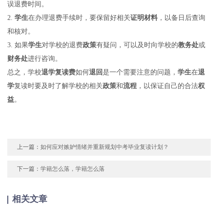
误退费时间。
2.
学生
在办理退费手续时，要保留好相关
证明材料
，以备日后查询
和核对。
3. 如果
学生
对学校的退费
政策
有疑问，可以及时向学校的
教务处
或
财务处
进行咨询。
总之，学校
退学
复读费
如何
退回
是一个需要注意的问题，
学生
在
退
学
复读时要及时了解学校的相关
政策
和
流程
，以保证自己的合法
权
益
。
上一篇：
如何应对嫉妒情绪并重新规划中考毕业复读计划？
下一篇：
学籍怎么落，学籍怎么落
相关文章