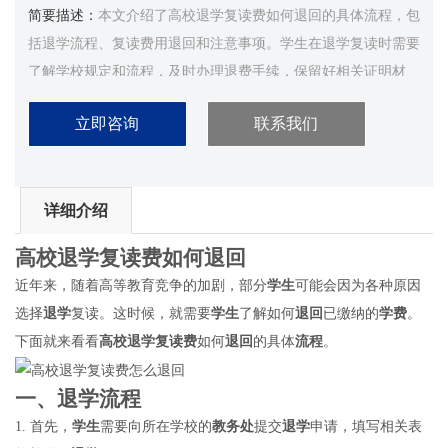
简要描述：
本文介绍了高校退学复读费如何退回的具体流程，包
括退学流程、复读费用退回和注意事项。学生在退学复读时需要
了解学校规定和流程，及时办理退费手续，保留好相关证明材
料。...
立即咨询
联系我们
详细介绍
高校
退学
复读费
如何
退回
近年来，随着高等教育竞争的加剧，部分
学生
可能会因为各种原因
选择
退学
复读。这时候，就需要
学生
了解如何
退回
已缴纳的
学费
。
下面就来看看
高校
退学
复读费
如何
退回
的具体
流程
。
一、
退学
流程
1. 首先，
学生
需要向所在学校的
教务处
提交
退学
申请，填写相关表