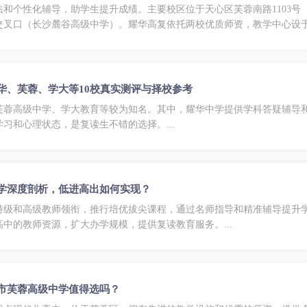
和个性化辅导，助学生提升成绩。主要校区位于天心区芙蓉南路1103号
交叉口（长沙麓谷高级中学）。耀华高复依托两校优质师资，教学中心设
耀华、芙蓉、学大等10校真实测评与择校参考
芙蓉高级中学、学大教育等较为知名。其中，耀华中学提供学科答疑辅导
习和心理状态，是复读生不错的选择。...
中学深度剖析，低进高出如何实现？
特级和高级教师领衔，推行培优拔尖课程，通过名师指导和精准辅导提升
中的教师资源，扩大办学规模，提供复读教育服务。...
沙市芙蓉高级中学值得选吗？