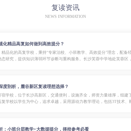
复读资讯
NEWS INFORMATION
正规化精品高复如何做到高效提分？
、精品化的高复学校，秉持“专家治校、小班教学、高效提分”理念，配备
动态研究，提供知识薄弱环节诊断与重构服务。长沙芙蓉中学地处芙蓉区
学深度剖析，麓谷新区复读理想选择？
寄宿学校，位于长沙高新区，交通便利，设施齐全，师资力量雄厚，组建
高复学校以学生为中心，追求卓越，采用源动力教学理论，包括3T技术、
的教育环境。...
剖析：小班分层教学+大数据提分，择校参考必看