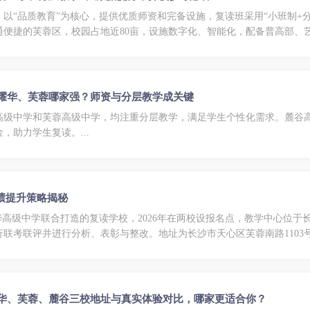
以“品质教育”为核心，提供优质师资和完备设施，复读班采用“小班制+
通便捷的芙蓉区，校园占地近80亩，设施数字化、智能化，配备普高部、
、耀华、芙蓉哪家强？师资与分层教学成关键
高级中学和芙蓉高级中学，均注重分层教学，满足学生个性化需求。麓谷
助力学生复读。...
绩提升策略揭秘
华高级中学联合打造的复读学校，2026年在两校设报名点，教学中心位
联考联评并进行分析、表彰与整改。地址为长沙市天心区芙蓉南路110
耀华、芙蓉、麓谷三校地址与真实体验对比，哪家更适合你？