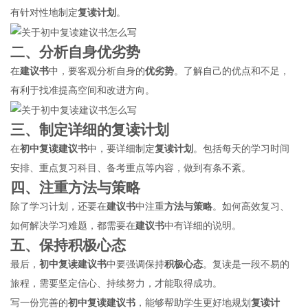
有针对性地制定
复读计划
。
二、分析自身
优劣势
在
建议书
中，要客观分析自身的
优劣势
。了解自己的优点和不足，
有利于找准提高空间和改进方向。
三、制定详细的
复读计划
在
初中复读
建议书
中，要详细制定
复读计划
。包括每天的学习时间
安排、重点复习科目、备考重点等内容，做到有条不紊。
四、注重
方法与策略
除了学习计划，还要在
建议书
中注重
方法与策略
。如何高效复习、
如何解决学习难题，都需要在
建议书
中有详细的说明。
五、保持
积极心态
最后，
初中复读
建议书
中要强调保持
积极心态
。复读是一段不易的
旅程，需要坚定信心、持续努力，才能取得成功。
写一份完善的
初中复读
建议书
，能够帮助学生更好地规划
复读计