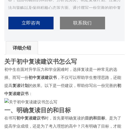
法与策略以及保持积极心态等方面。通过撰写一份完善的初中复
读建议书，可以帮助学生更好地规划复读计划，提高复读效果，
立即咨询
联系我们
实现升学目标。...
详细介绍
关于
初中复读
建议书
怎么写
初中生在面对升学压力和学业困难时，选择复读是一种常见的选
择。而写一份
初中复读
建议书
，不仅可以帮助学生整理思路，还能
提高
复读计划
的效果。以下是一些建议，帮助你写出一份完善的
初
中复读
建议书
：
一、明确复读
目的和目标
在书写
初中复读
建议书
时，首先要明确复读的
目的和目标
。是为了
提高学业成绩，还是为了考入理想的高中？只有明确了目标，才能