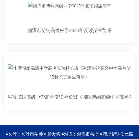
湘潭市博纳高级中学2025年复读招生简章
湘潭博纳高级中学高考复读特长班《湘潭博纳高级中学高考复读
●长沙：长沙市岳麓区麓天路 ●湘潭：湘潭市岳塘区荷塘街道沃土路