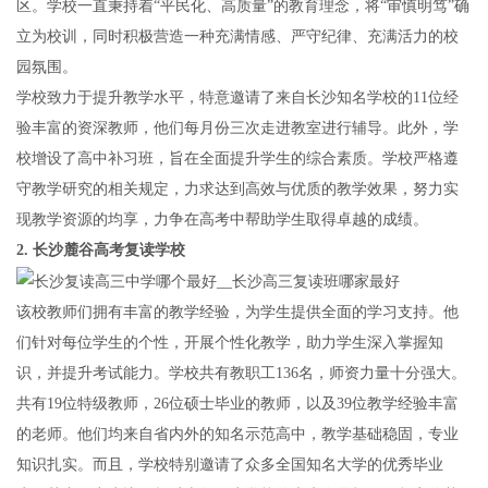
区。学校一直秉持着“平民化、高质量”的教育理念，将“审慎明笃”确
立为校训，同时积极营造一种充满情感、严守纪律、充满活力的校
园氛围。
学校致力于提升教学水平，特意邀请了来自长沙知名学校的11位经
验丰富的资深教师，他们每月份三次走进教室进行辅导。此外，学
校增设了高中补习班，旨在全面提升学生的综合素质。学校严格遵
守教学研究的相关规定，力求达到高效与优质的教学效果，努力实
现教学资源的均享，力争在高考中帮助学生取得卓越的成绩。
2.
长沙麓谷高考复读学校
该校教师们拥有丰富的教学经验，为学生提供全面的学习支持。他
们针对每位学生的个性，开展个性化教学，助力学生深入掌握知
识，并提升考试能力。学校共有教职工136名，师资力量十分强大。
共有19位特级教师，26位硕士毕业的教师，以及39位教学经验丰富
的老师。他们均来自省内外的知名示范高中，教学基础稳固，专业
知识扎实。而且，学校特别邀请了众多全国知名大学的优秀毕业