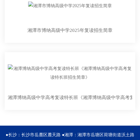
湘潭市博纳高级中学2025年复读招生简章
湘潭博纳高级中学高考复读特长班《湘潭博纳高级中学高考复读
●长沙：长沙市岳麓区麓天路 ●湘潭：湘潭市岳塘区荷塘街道沃土路