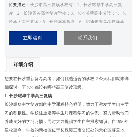
简要描述：
长沙市高三复读学校有：1、长沙耀华中学高三复
读；2、长沙麓谷高考复读学校；3、长沙芙蓉高中复读；4、长
沙学大高三复读；5、长沙索本教育；6、启迪未来高考复读学
校；7、长沙楚材优学教...
立即咨询
联系我们
详细介绍
想要在长沙重新备考高考，如何挑选适合的学校？今天我们就来详
细探讨一下长沙都设有哪些高三复读班级。
1.
长沙耀华中学高三复读
长沙耀华中学复读部的中学课程特色鲜明，致力于激发学生自主学
习的积极性。学校注重培养学生对课程学习的认识，努力帮助他们
养成良好的学习习惯，同时大力提倡学生自主探索知识。自1990年
建校至今，学校的新校区位于长株潭三市交汇处的天心区暮云地